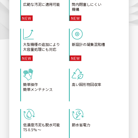
広範な汚泥に適用可能
筒内閉塞しにくい
機構
大型機種の追加により
新設計の凝集混和槽
大容量処理にも対応
簡単操作
高い固形物回収率
簡単メンテナンス
低濃度汚泥も脱水可能
節水省電力
TS 0.5% 〜